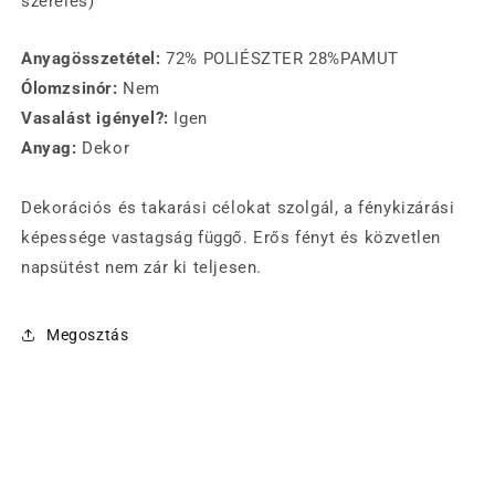
szerelés)
Anyagösszetétel:
72% POLIÉSZTER 28%PAMUT
Ólomzsinór:
Nem
Vasalást igényel?:
Igen
Anyag:
Dekor
Dekorációs és takarási célokat szolgál, a fénykizárási
képessége vastagság függő. Erős fényt és közvetlen
napsütést nem zár ki teljesen.
Megosztás