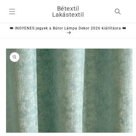
Ugrás a
Bétextil
tartalomhoz
Lakástextil
🎟️ INGYENES jegyek a Bútor Lámpa Dekor 2026 kiállításra 🎟️
Kihagyás, és
ugrás a
termékadatokra
1.