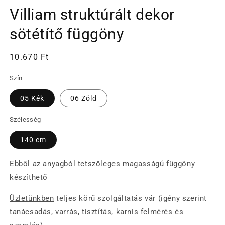
médiafájl
Villiam struktúrált dekor
megnyitása
a
modális
sötétítő függöny
párbeszédpanelen
Normál
10.670 Ft
ár
Szín
05 Kék
06 Zöld
Szélesség
140 cm
Ebből az anyagból tetszőleges magasságú függöny
készíthető
Üzletünkben
teljes körű szolgáltatás vár (igény szerint
tanácsadás, varrás, tisztítás, karnis felmérés és