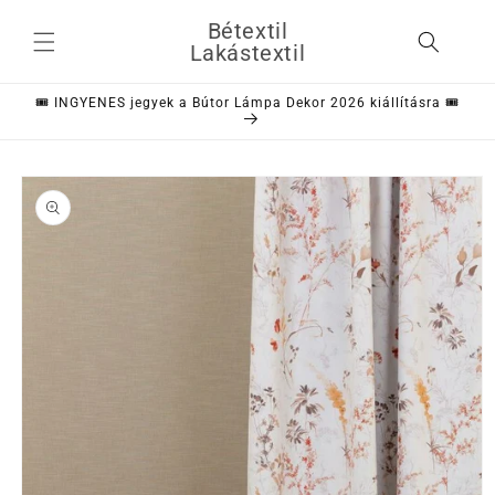
Ugrás a
Bétextil
tartalomhoz
Lakástextil
🎟️ INGYENES jegyek a Bútor Lámpa Dekor 2026 kiállításra 🎟️
Kihagyás, és
ugrás a
termékadatokra