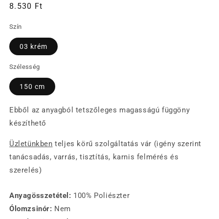
Normál
8.530 Ft
ár
Szín
03 krém
Szélesség
150 cm
Ebből az anyagból tetszőleges magasságú függöny
készíthető
Üzletünkben
teljes körű szolgáltatás vár (igény szerint
tanácsadás, varrás, tisztítás, karnis felmérés és
szerelés)
Anyagösszetétel:
100% Poliészter
Ólomzsinór:
Nem