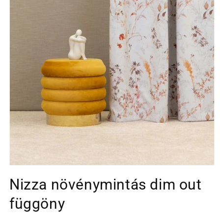
1.
médiafájl
Nizza növénymintás dim out
megnyitása
a
modális
függöny
párbeszédpanelen