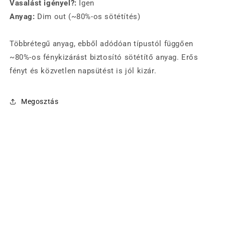
Vasalást igényel?:
Igen
Anyag:
Dim out (~80%-os sötétítés)
Többrétegű anyag, ebből adódóan típustól függően
~80%-os fénykizárást biztosító sötétítő anyag. Erős
fényt és közvetlen napsütést is jól kizár.
Megosztás
© 2026,
Bétextil Lakástextil
Szolgáltató: Shopify
Adatvédelmi szabályzat
Kapcsolattartási adatok